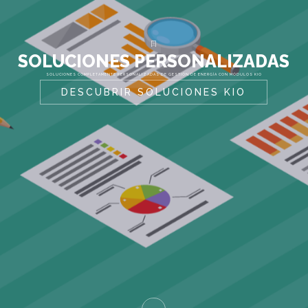
S
O
L
U
C
I
O
N
E
S
P
E
R
S
O
N
A
L
I
Z
A
D
A
S
SOLUCIONES COMPLETAMENTE PERSONALIZADAS DE GESTIÓN DE ENERGÍA CON MÓDULOS KIO
DESCUBRIR SOLUCIONES KIO